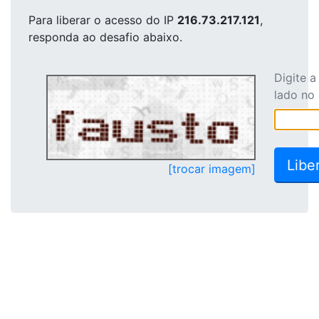
Para liberar o acesso
do IP
216.73.217.121
,
responda ao desafio abaixo.
Digite 
lado no
[trocar imagem]