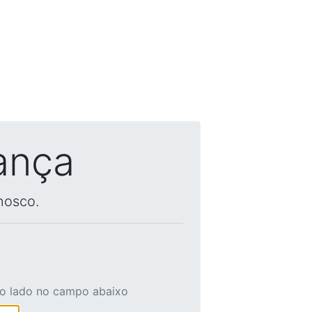
ança
nosco.
ao lado no campo abaixo