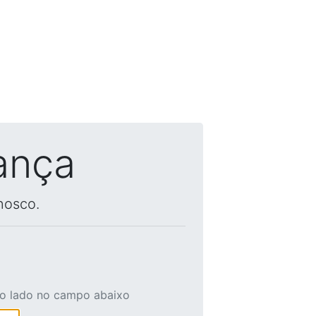
ança
nosco.
ao lado no campo abaixo