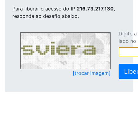
Para liberar o acesso
do IP
216.73.217.130
,
responda ao desafio abaixo.
Digite 
lado no
[trocar imagem]