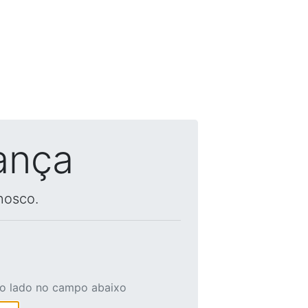
ança
nosco.
ao lado no campo abaixo