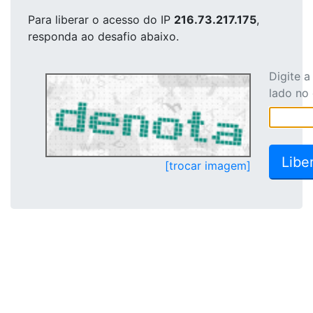
Para liberar o acesso
do IP
216.73.217.175
,
responda ao desafio abaixo.
Digite 
lado no
[trocar imagem]