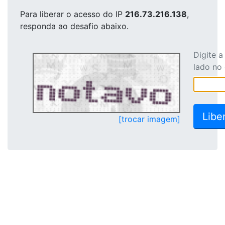
Para liberar o acesso
do IP
216.73.216.138
,
responda ao desafio abaixo.
Digite 
lado no
[trocar imagem]