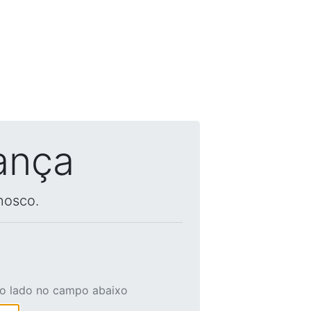
ança
nosco.
ao lado no campo abaixo