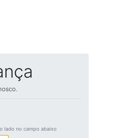
ança
nosco.
ao lado no campo abaixo