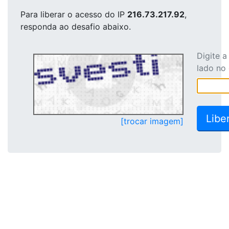
Para liberar o acesso
do IP
216.73.217.92
,
responda ao desafio abaixo.
Digite 
lado no
[trocar imagem]