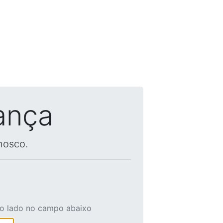
ança
nosco.
ao lado no campo abaixo