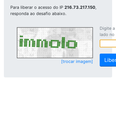
Para liberar o acesso
do IP
216.73.217.150
,
responda ao desafio abaixo.
Digite 
lado no
[trocar imagem]