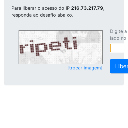
Para liberar o acesso
do IP
216.73.217.79
,
responda ao desafio abaixo.
Digite 
lado no
[trocar imagem]