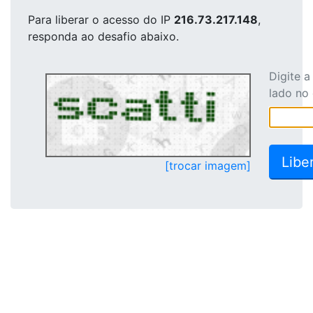
Para liberar o acesso
do IP
216.73.217.148
,
responda ao desafio abaixo.
Digite 
lado no
[trocar imagem]