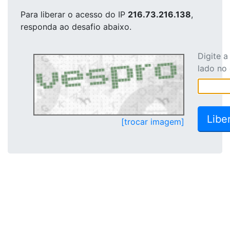
Para liberar o acesso
do IP
216.73.216.138
,
responda ao desafio abaixo.
Digite 
lado no
[trocar imagem]