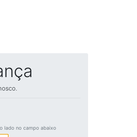
ança
nosco.
ao lado no campo abaixo