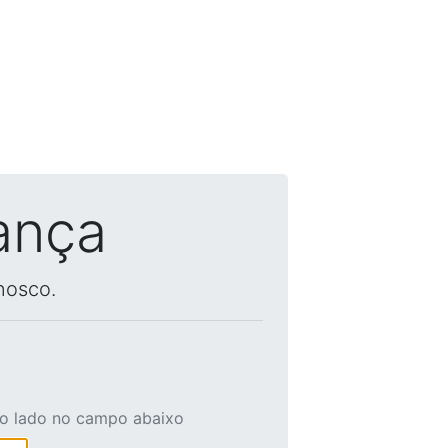
ança
nosco.
ao lado no campo abaixo