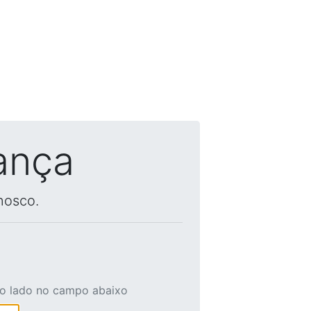
ança
nosco.
ao lado no campo abaixo