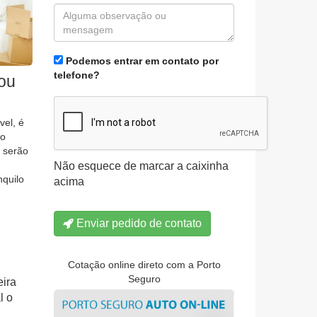
Podemos entrar em contato por
telefone?
/ou
el, é
ao
 serão
Não esquece de marcar a caixinha
nquilo
acima
Enviar pedido de contato
Cotação online direto com a Porto
Seguro
eira
l o