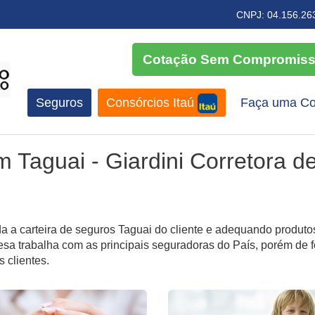
CNPJ: 04.156.26
Cotação Sem Compromis
Seguros
Consórcios Itaú
Faça uma Co
m Taguai
- Giardini Corretora d
a a carteira de
seguros Taguai
do cliente e adequando produto
sa trabalha com as principais seguradoras do País, porém de 
 clientes.