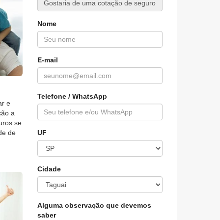
Nome
E-mail
Telefone / WhatsApp
ar e
ção a
uros se
de de
UF
Cidade
Alguma observação que devemos
saber