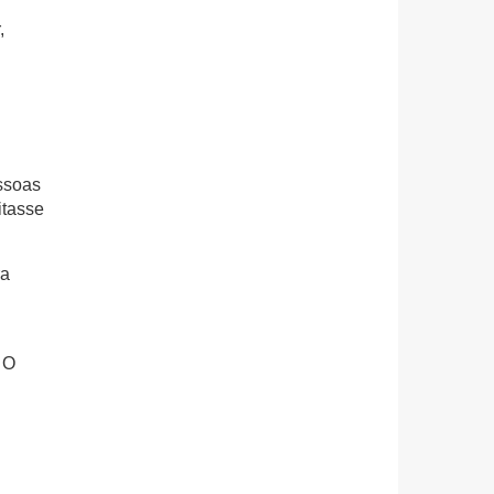
,
ssoas
itasse
ra
 O