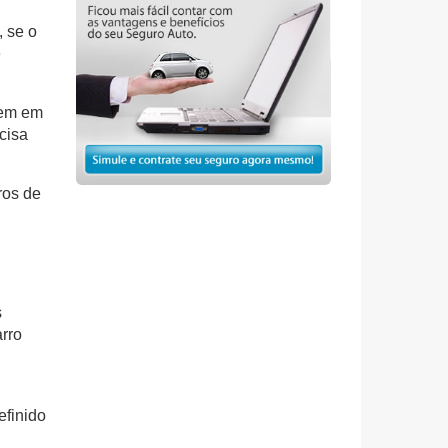
, se o
e
gem em
cisa
ros de
s
arro
efinido