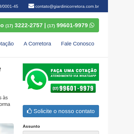
3/0001-45
contato@giardinicorretora.com.br
so
3222-2757 |
99601-9979
(17)
(17)
tação
A Corretora
Fale Conosco
e
s às
forma
Solicite o nosso contato
Assunto