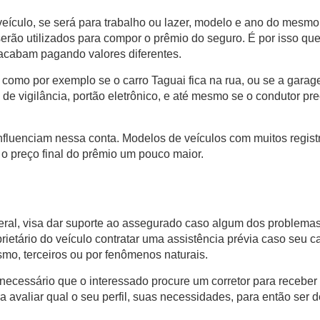
do veículo, se será para trabalho ou lazer, modelo e ano do mesmo
, serão utilizados para compor o prêmio do seguro. É por isso qu
cabam pagando valores diferentes.
o, como por exemplo se o
carro Taguai
fica na rua, ou se a gara
de vigilância, portão eletrônico, e até mesmo se o condutor pre
nfluenciam nessa conta. Modelos de veículos com muitos regist
o o preço final do prêmio um pouco maior.
geral, visa dar suporte ao assegurado caso algum dos problema
rietário do veículo contratar uma assistência prévia caso seu c
smo, terceiros ou por fenômenos naturais.
 necessário que o interessado procure um corretor para receber
ra avaliar qual o seu perfil, suas necessidades, para então ser d