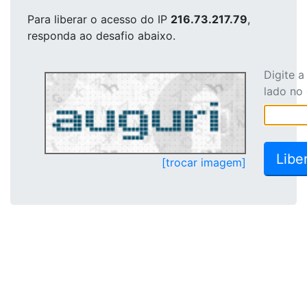
Para liberar o acesso
do IP
216.73.217.79
,
responda ao desafio abaixo.
Digite 
lado no
[trocar imagem]