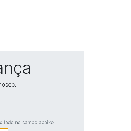
ança
nosco.
ao lado no campo abaixo