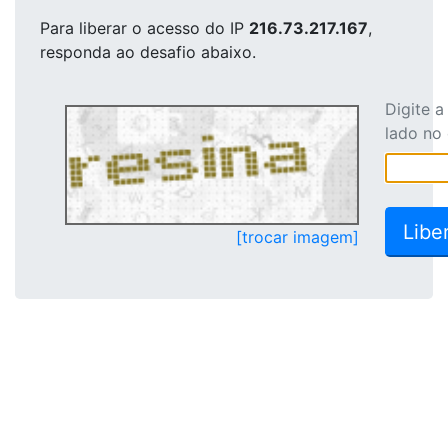
Para liberar o acesso
do IP
216.73.217.167
,
responda ao desafio abaixo.
Digite 
lado no
[trocar imagem]